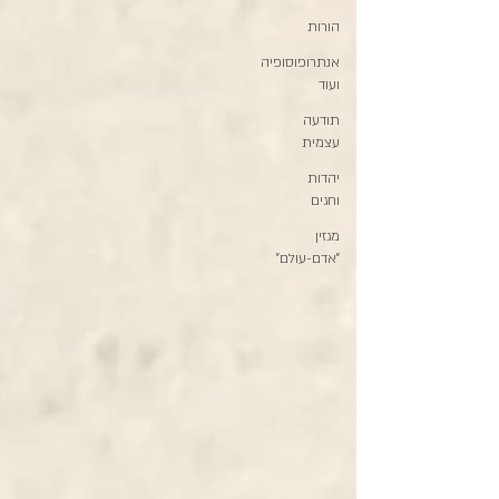
הורות
אנתרופוסופיה
ועוד
תודעה
עצמית
יהדות
וחגים
מגזין
״אדם-עולם״