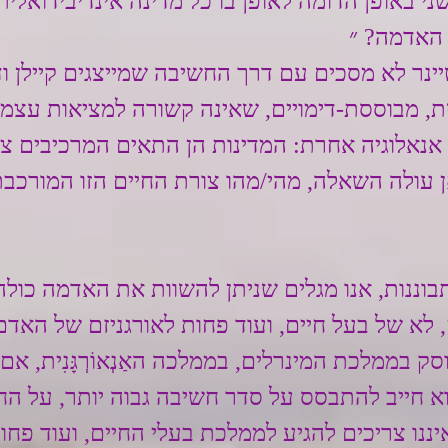
י באופן הדומה לאופן בו כל מדינה אינדיבידואלית
 האדמה? ״
ינר לא מסכים עם דרך החשיבה שמייצגים קיילן ודו
 מבוססת-דימויים, שאינה קשורה למציאות עצמה
אנאלוגיה אחרת: המדינות הן התאים המרכיבים צור
ן עולה השאלה, מהי/מהו צורת החיים הזו המורכבת
וננות, אנו מגלים שניתן להשוות את האדמה כולה
 לא של בעל חיים, ועוד פחות לאורגניזם של האדם.
 בממלכת המינרלים, בממלכה האַנְאוֹרְגָּנִית, אם 
וא חייב להתבסס על סדר חשיבה גבוה יותר, על ה
ננו צריכים להגיע לממלכת בעלי החיים, ועוד פחו