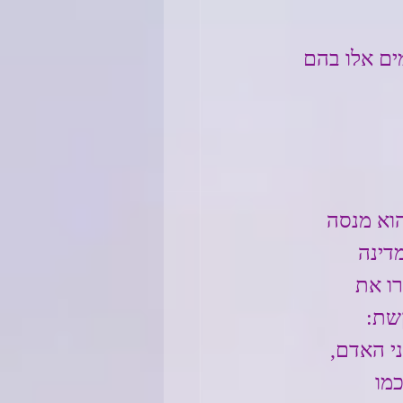
ים אלו בהם 
וא מנסה 
דינה 
ו את 
שת: 
י האדם, 
מו 