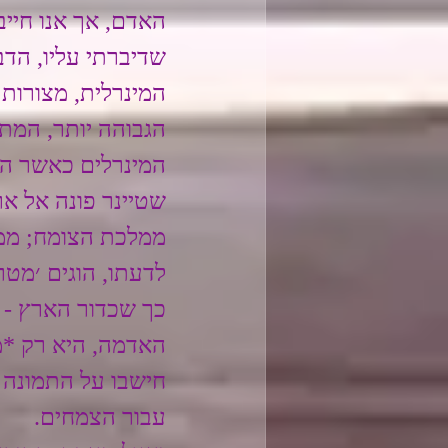
האדם, אך אנו חיי
שדיברתי עליו, הד
המינרלית, מצורות 
הגבוהה יותר, המ
המינרלים כאשר הם
שטיינר פונה אל א
ממלכת הצומח; ממל
לדעתו, הוגים ׳מטרי
כך שכדור הארץ - ע
האדמה, היא רק *מ
חישבו על התמונה 
עבור הצמחים. 