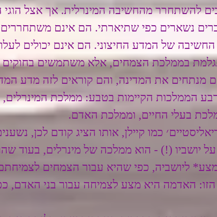
בים להשתחרר מהחשיבה המינרלית. אך אצל הוגי ה
ברים נשארים כפי שתיארתי. הם אינם משתחררים
החשיבה של המדע החיצוני. הם אינם יכולים לעלו
תגלמת בממלכת הצמחים, אלא משתמשים בחוקים 
 מנתחים את המדינה, והם קוראים לזה מדע המדי
רבע הממלכות הקיימות בטבע: ממלכת המינרלים, ה
כת בעלי החיים, וממלכת האדם. 
אליסטיים׳ כמו קיילן, אותו הציג קודם לכן, נשעני
ל יושביו (!) - הוא ממלכה של מינרלים, בעוד שהוא
צע* ליושביה, כפי שהיא עבור הצמחים לצמיחתם
הזו: האדמה היא מצע לצמיחה עבור בני האדם, כפ