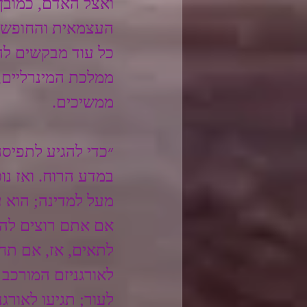
ואצל האדם, כמובן,
העצמאית והחופשית
כל עוד מבקשים לה
ממלכת המינרליים, 
ממשיכים. 
״כדי להגיע לתפיסה
במדע הרוח. ואז נו
מעל למדינה; הוא ע
אם אתם רוצים להשו
לתאים, אז, אם תחש
לאורגניזם המורכב 
לעור; תגיעו לאורג