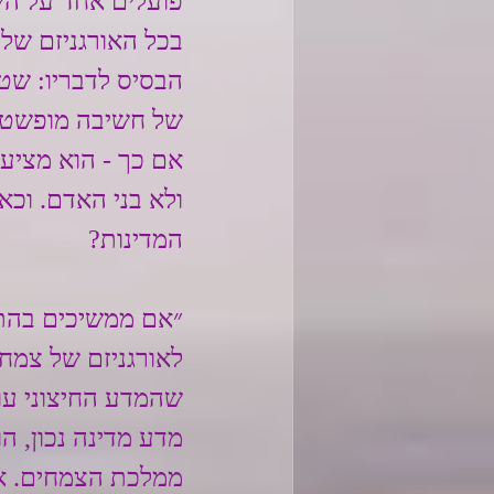
פועלים אחד על השנ
בכל האורגניזם של
הבסיס לדבריו: שטי
של חשיבה מופשטת,
אם כך - הוא מציע 
ולא בני האדם. וכא
המדינות?
״אם ממשיכים בהתב
לאורגניזם של צמח,
שהמדע החיצוני עוסק
מדע מדינה נכון, ה
ממלכת הצמחים. אי