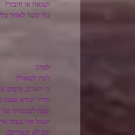
ושנאה או חיבור?
בלי קשר לאחר כלשה
למה?
למה לשאול?
כי האדם, משום שה
תדיר ובורא עצמו 
יענה לעצמו/ה על ה
ישאל את עצמו את 
וגם לא פעמיים).