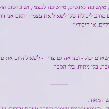
 מקשיבה לאנשים, מקשיבה לעצמי, ושוב ושוב חוש
מודע ליכולת שלו לשאול את עצמו: ״האם אני זור
ים, או חיבור?״
אדם יכול - וכנראה גם צריך - לשאול היום את ע
ה, בלי ניתוח, בלי הסבר.
שה מאוד.
 - באומץ ובכנות עצמית ישירה (שהם נדירים, יש ל