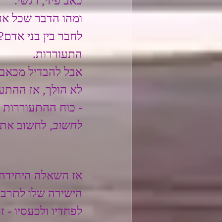
כאב פיזי, רגשי.
ומהו הדבר שכל אדם
לחבר בין בני אדם?
התעוררות.
אבל להבדיל מכאב,
לא הולך, אז ההתע
- כוח ההתעוררות ו
לחשוב
, לחשוב את
אז השאלה היחידה 
הישירה שלו לתרבותו
לפחדיו ולכעסיו - 