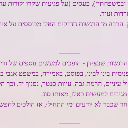
 ובמשפחתי״), כעסים (על פגיעות שקרו וקורות עדי
רדות ועוד.
ון. הרבה מן הרגשות החזקים האלו מבוססים על אירו
הרגשות שבצידן - הופכים למעשים נוספים של זרי
מית בינו לבינו, בפוסט, באמירה, במשפט אגבי ב
ל עיניים, הרמת גבה, עיוות סנטר, נפנוף יד. וכך ה
גיבים למעשים כאלו, מאותו סוג.
ר שכבר לא יודעים ׳מי התחיל׳, אז הולכים לחפש