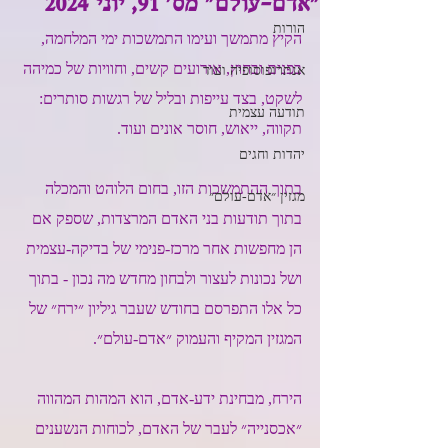
״אדם-עולם״ מס׳ 91, יוני 2024
הורות
הקיץ מתמשך ועימו התמשכות ימי המלחמה, 
בפנים ובחוץ, אירועים קשים, וחוויות של כמיהה 
אנתרופוסופיה ועוד
לשקט, בצד עייפות ובליל של רגשות סותרים: 
תודעה עצמית
תקווה, ייאוש, חוסר אונים ועוד. 
יהדות וחגים
בתוך ההתמשכות הזו, בחום הלוהט והמכלה 
מגזין ״אדם-עולם״
בתוך תודעות בני האדם המרצדות, שספק אם 
הן מחפשות אחר מרכז-פנימי של בדיקה-עצמית 
ושל נכונות לעצור ולבחון מחדש מה נכון - בתוך 
כל אלו התפרסם בחודש שעבר גיליון ״ירח״ של 
המגזין המקיף והעמוק ״אדם-עולם״. 
הירח, מבחינת ידע-אדם, הוא המהות המהווה 
״אכסנייה״ לעבר של האדם, לכוחות הנשענים 