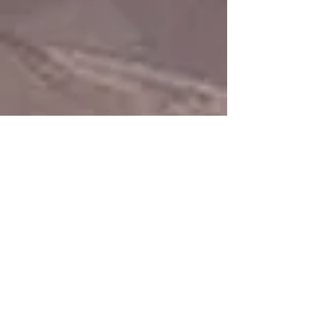
אנתרופוסופיה ועוד
מגזין ״אדם-עולם״
תודעה עצמית