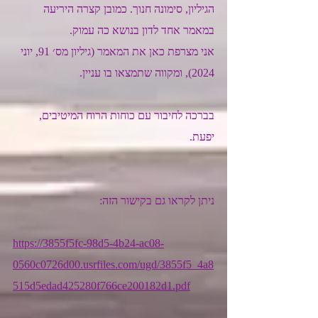
הגיליון, סימונה חנוך. כמובן קצרה היריעה 
במאמר אחד לדון בנושא כה עמוק. 
אני מצרפת כאן את המאמר (גיליון מס׳ 91, יוני 
2024), ומקווה שתמצאו בו עניין.
בברכה לחיבור עם כוחות הרוח המיטיבים, 
יפעת. 
ניתן לקראו גם בקישור הזה:
https://3855f5fc-98d5-4b24-ac08-
0560c0726d00.usrfiles.com/ugd/3855f5_4a8
515d5edad425280f766ce200182d1.pdf